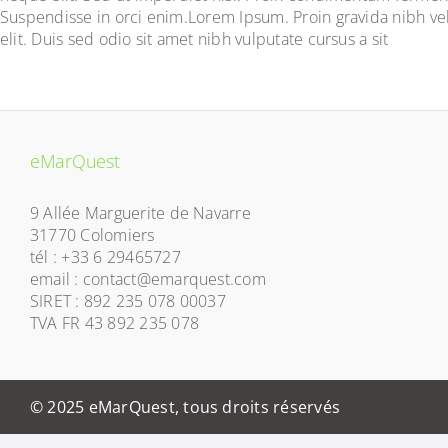
Suspendisse in orci enim.Lorem Ipsum. Proin gravida nibh vel 
elit. Duis sed odio sit amet nibh vulputate cursus a sit
eMarQuest
9 Allée Marguerite de Navarre
31770 Colomiers
tél : +33 6 29465727
email : contact@emarquest.com
SIRET : 892 235 078 00037
TVA FR 43 892 235 078
© 2025 eMarQuest, tous droits réservés