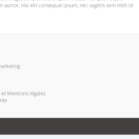
 auctor, nisi elit consequat ipsum, nec sagittis sem nibh id
arketing
é et Mentions légales
ente