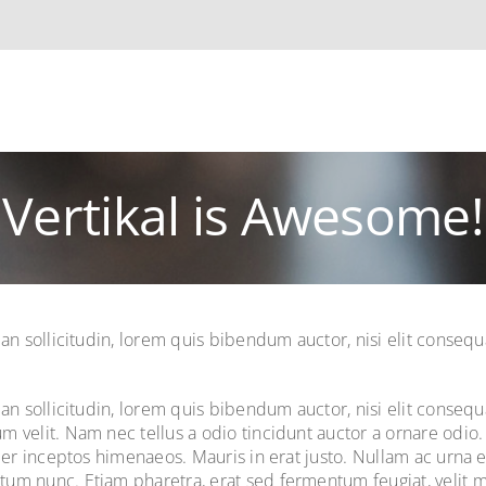
Vertikal is Awesome!
an sollicitudin, lorem quis bibendum auctor, nisi elit consequa
an sollicitudin, lorem quis bibendum auctor, nisi elit consequa
 velit. Nam nec tellus a odio tincidunt auctor a ornare odio. 
, per inceptos himenaeos. Mauris in erat justo. Nullam ac urn
tum nunc. Etiam pharetra, erat sed fermentum feugiat, velit 