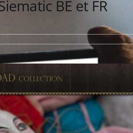
Siematic BE et FR
tail web [...]