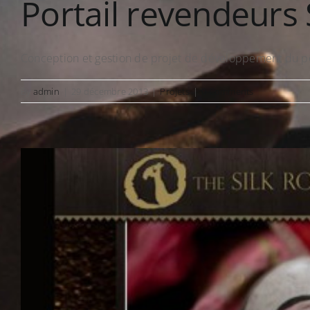
Portail revendeurs 
Conception et gestion de projet de développement du por
By
admin
|
29 décembre 2013
|
Projets
|
0 Comments