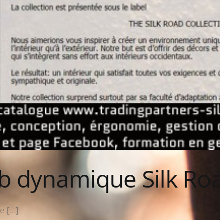
eb dynamique Silk Ro
 [...]