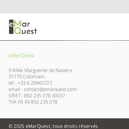
Skip
to
content
eMarQuest
9 Allée Marguerite de Navarre
31770 Colomiers
tél : +33 6 29465727
email : contact@emarquest.com
SIRET : 892 235 078 00037
TVA FR 43 892 235 078
© 2025 eMarQuest, tous droits réservés