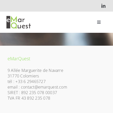
Skip
to
content
Toggle
Navigati
Accueil
Qui suis-je ?
eMarQuest
9 Allée Marguerite de Navarre
Projets
31770 Colomiers
tél : +33 6 29465727
email : contact@emarquest.com
Contact
SIRET : 892 235 078 00037
TVA FR 43 892 235 078