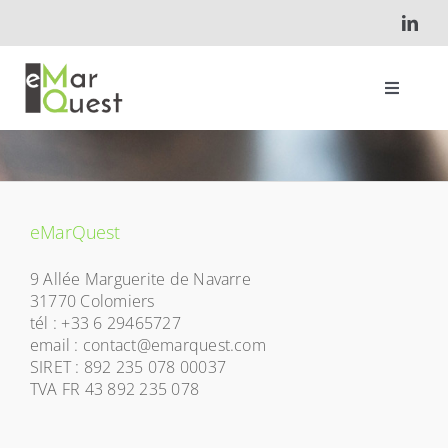
Skip
to
content
Toggle
Navigati
Accueil
Qui suis-je ?
eMarQuest
9 Allée Marguerite de Navarre
Projets
31770 Colomiers
tél : +33 6 29465727
email : contact@emarquest.com
Contact
SIRET : 892 235 078 00037
TVA FR 43 892 235 078