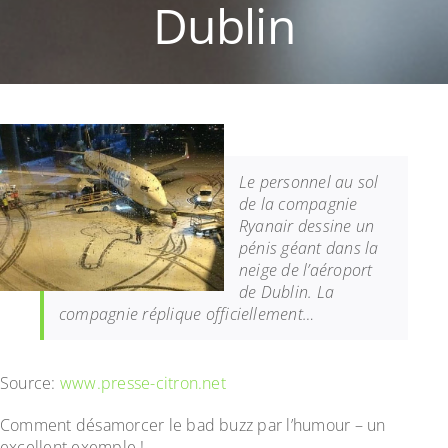
Dublin
Le personnel au sol
de la compagnie
Ryanair dessine un
pénis géant dans la
neige de l’aéroport
de Dublin. La
compagnie réplique officiellement…
Source:
www.presse-citron.net
Comment désamorcer le bad buzz par l’humour – un
excellent exemple !