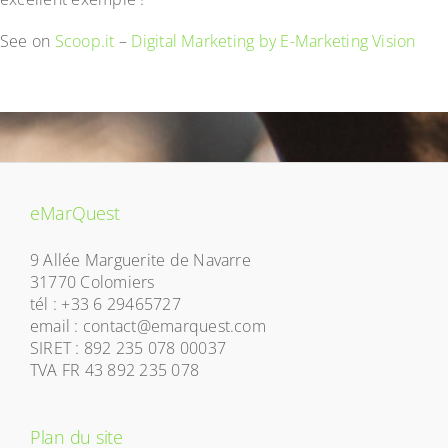
See on
Scoop.it
–
Digital Marketing by E-Marketing Vision
eMarQuest
9 Allée Marguerite de Navarre
31770 Colomiers
tél : +33 6 29465727
email : contact@emarquest.com
SIRET : 892 235 078 00037
TVA FR 43 892 235 078
Plan du site