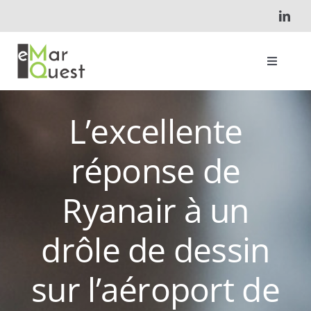
Skip
to
content
Toggle
Navigati
Accueil
L’excellente
réponse de
Qui suis-je ?
Ryanair à un
Projets
drôle de dessin
Contact
sur l’aéroport de