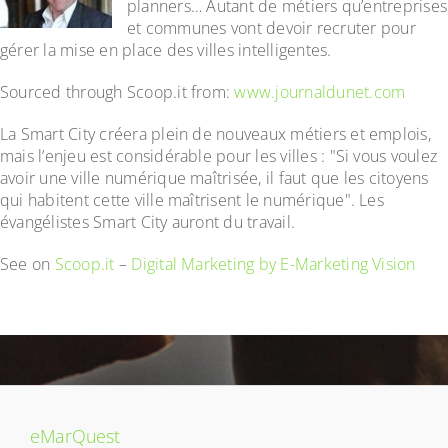
planners… Autant de métiers qu’entreprises
et communes vont devoir recruter pour
gérer la mise en place des villes intelligentes.
Sourced through Scoop.it from:
www.journaldunet.com
La Smart City créera plein de nouveaux métiers et emplois,
mais l’enjeu est considérable pour les villes : "Si vous voulez
avoir une ville numérique maîtrisée, il faut que les citoyens
qui habitent cette ville maîtrisent le numérique". Les
évangélistes Smart City auront du travail.
See on
Scoop.it
–
Digital Marketing by E-Marketing Vision
eMarQuest